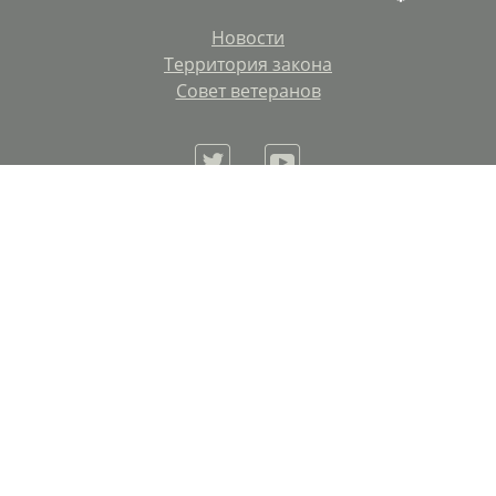
Новости
Территория закона
Совет ветеранов
Адресные сведения об организации : 614015,
Пермский край, г. Пермь, ул. Советская, д. 24
Пермская краевая общественная организация
ветеранов и пенсионеров прокуратуры
Электронная почта:
vestnik@prokurorperm.ru
,
gazeta@vestnik-prokurorperm.ru
Телефон редакции: (342) 217-53-09, 233-59-23,
+79222451100
Разработка и поддержка сайта: